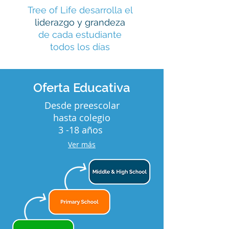
Tree of Life
desarrolla el
liderazgo y grandeza
de cada estudiante
todos los días
Oferta Educativa
Desde preescolar
hasta colegio
3 -18 años
Ver más