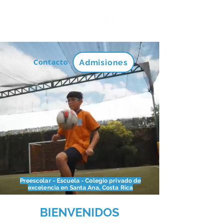
Contacto
Admisiones
Preescolar - Escuela - Colegio privado de
excelencia en Santa Ana, Costa Rica
BIENVENIDOS